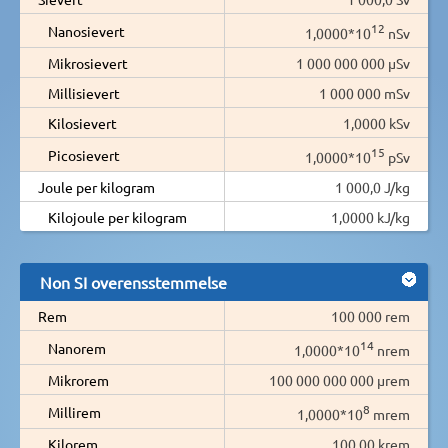
12
Nanosievert
1,0000*10
nSv
Mikrosievert
1 000 000 000 µSv
Millisievert
1 000 000 mSv
Kilosievert
1,0000 kSv
15
Picosievert
1,0000*10
pSv
Joule per kilogram
1 000,0 J/kg
Kilojoule per kilogram
1,0000 kJ/kg
Non SI overensstemmelse
Rem
100 000 rem
14
Nanorem
1,0000*10
nrem
Mikrorem
100 000 000 000 µrem
8
Millirem
1,0000*10
mrem
Kilorem
100,00 krem