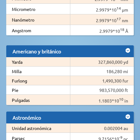
14
Micrometro
2.9979*10
µm
17
Nanómetro
2.9979*10
nm
18
Angstrom
2.9979*10
Å
Americano y británico
Yarda
327,860,000 yd
Milla
186,280 mi
Furlong
1,490,300 fur
Pie
983,570,000 ft
10
Pulgadas
1.1803*10
in
Astronómico
Unidad astronómica
0.002004 au
-9
Parsec
9.7156*10
pc