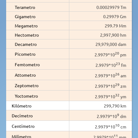
Terametro
0.00029979 Tm
Gigametro
0.29979 Gm
Megametro
299.79 Mm
Hectometro
2,997,900 hm
Decametro
29,979,000 dam
20
Picometro
2.9979*10
pm
23
Femtometro
2.9979*10
fm
26
Attometro
2.9979*10
am
29
Zeptometro
2.9979*10
zm
32
Yoctometro
2.9979*10
ym
Kilómetro
299,790 km
9
Decímetro
2.9979*10
dm
10
Centímetro
2.9979*10
cm
11
Milímetro
2.9979*10
mm