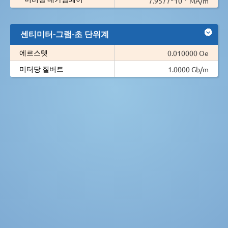
7.9577*10
MA/m
센티미터-그램-초 단위계
에르스텟
0.010000 Oe
미터당 질버트
1.0000 Gb/m