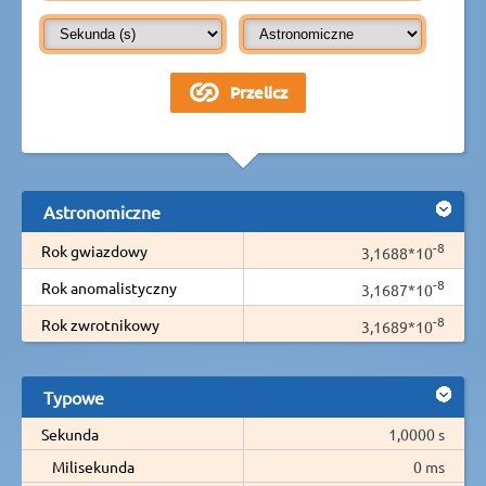
Astronomiczne
-8
Rok gwiazdowy
3,1688*10
-8
Rok anomalistyczny
3,1687*10
-8
Rok zwrotnikowy
3,1689*10
Typowe
Sekunda
1,0000 s
Milisekunda
0 ms