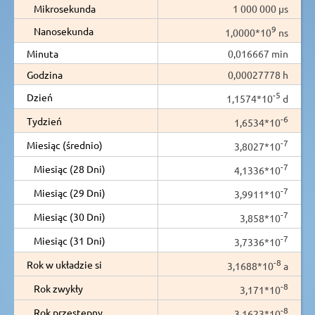
Mikrosekunda
1 000 000 µs
9
Nanosekunda
1,0000*10
ns
Minuta
0,016667 min
Godzina
0,00027778 h
-5
Dzień
1,1574*10
d
-6
Tydzień
1,6534*10
-7
Miesiąc (średnio)
3,8027*10
-7
Miesiąc (28 Dni)
4,1336*10
-7
Miesiąc (29 Dni)
3,9911*10
-7
Miesiąc (30 Dni)
3,858*10
-7
Miesiąc (31 Dni)
3,7336*10
-8
Rok w układzie si
3,1688*10
a
-8
Rok zwykły
3,171*10
-8
Rok przestępny
3,1623*10