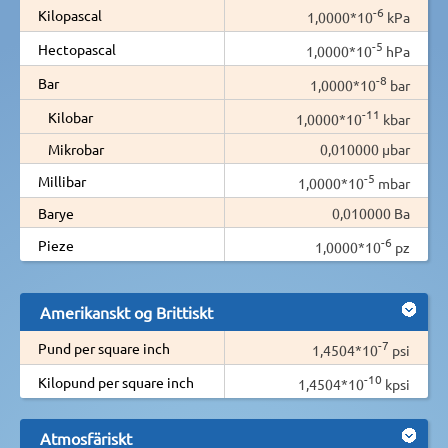
-6
Kilopascal
1,0000*10
kPa
-5
Hectopascal
1,0000*10
hPa
-8
Bar
1,0000*10
bar
-11
Kilobar
1,0000*10
kbar
Mikrobar
0,010000 µbar
-5
Millibar
1,0000*10
mbar
Barye
0,010000 Ba
-6
Pieze
1,0000*10
pz
Amerikanskt og Brittiskt
-7
Pund per square inch
1,4504*10
psi
-10
Kilopund per square inch
1,4504*10
kpsi
Atmosfäriskt