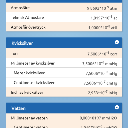
-9
Atmosfäre
9,8692*10
atm
-8
Teknisk Atmosfäre
1,0197*10
at
-8
Atmosfär övertryck
1,0000*10
atü
Kvicksilver
-6
Torr
7,5006*10
torr
-6
Millimeter av kvicksilver
7,5006*10
mmHg
-9
Meter kvicksilver
7,5006*10
mHg
-7
Centimeter kvicksilver
7,5006*10
cmHg
-7
Inch av kvicksilver
2,953*10
inHg
Vatten
Millimeter av vatten
0,00010197 mmH2O
-5
Centimeter vatten
1,0197*10
cmH2O