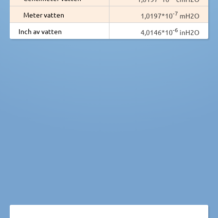
-7
Meter vatten
1,0197*10
mH2O
-6
Inch av vatten
4,0146*10
inH2O