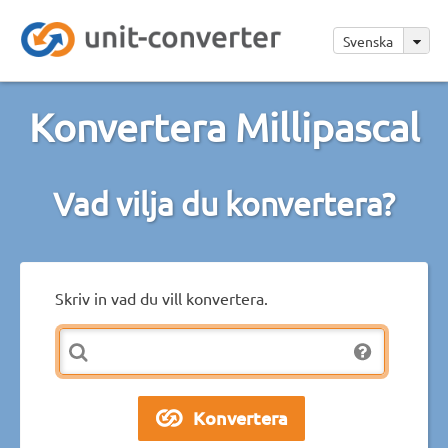
Svenska
Konvertera Millipascal
Vad vilja du konvertera?
Skriv in vad du vill konvertera.