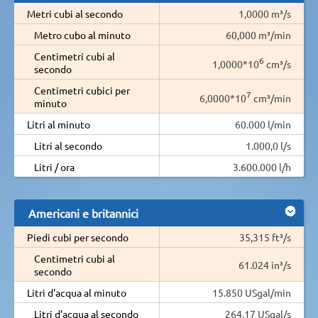
Metri cubi al secondo
1,0000 m³/s
Metro cubo al minuto
60,000 m³/min
Centimetri cubi al
6
1,0000*10
cm³/s
secondo
Centimetri cubici per
7
6,0000*10
cm³/min
minuto
Litri al minuto
60.000 l/min
Litri al secondo
1.000,0 l/s
Litri / ora
3.600.000 l/h
Americani e britannici
Piedi cubi per secondo
35,315 ft³/s
Centimetri cubi al
61.024 in³/s
secondo
Litri d'acqua al minuto
15.850 USgal/min
Litri d'acqua al secondo
264,17 USgal/s