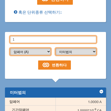
혹은 단위종류 선택하기::
미터법의
암페어
1.0000 A
-9
기가암페어
1.0000*10
GA