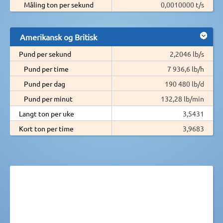
Måling ton per sekund
0,0010000 t/s
Amerikansk og Britisk
Pund per sekund
2,2046 lb/s
Pund per time
7 936,6 lb/h
Pund per dag
190 480 lb/d
Pund per minut
132,28 lb/min
Langt ton per uke
3,5431
Kort ton per time
3,9683