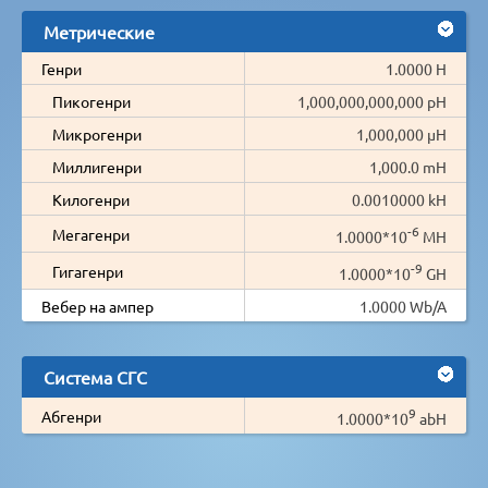
Метрические
Генри
1.0000 H
Пикогенри
1,000,000,000,000 pH
Микрогенри
1,000,000 µH
Миллигенри
1,000.0 mH
Килогенри
0.0010000 kH
-6
Мегагенри
1.0000*10
MH
-9
Гигагенри
1.0000*10
GH
Вебер на ампер
1.0000 Wb/A
Система СГС
9
Абгенри
1.0000*10
abH