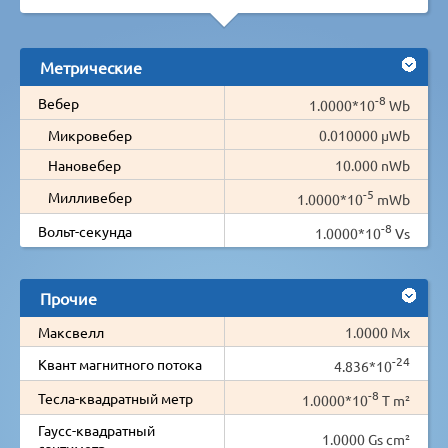
Метрические
-8
Вебер
1.0000*10
Wb
Микровебер
0.010000 µWb
Нановебер
10.000 nWb
-5
Милливебер
1.0000*10
mWb
-8
Вольт-секунда
1.0000*10
Vs
Прочие
Максвелл
1.0000 Mx
-24
Квант магнитного потока
4.836*10
-8
Тесла-квадратный метр
1.0000*10
T m²
Гаусс-квадратный
1.0000 Gs cm²
сантиметр