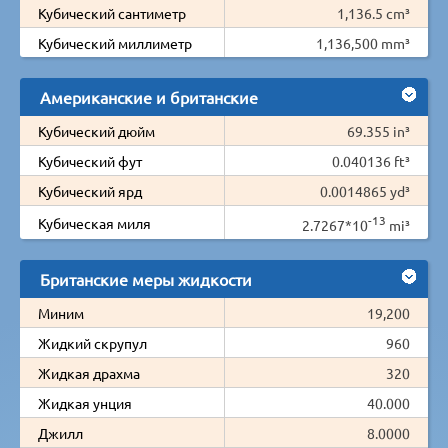
Кубический сантиметр
1,136.5 cm³
Кубический миллиметр
1,136,500 mm³
Американские и британские
Кубический дюйм
69.355 in³
Кубический фут
0.040136 ft³
Кубический ярд
0.0014865 yd³
-13
Кубическая миля
2.7267*10
mi³
Британские меры жидкости
Миним
19,200
Жидкий скрупул
960
Жидкая драхма
320
Жидкая унция
40.000
Джилл
8.0000