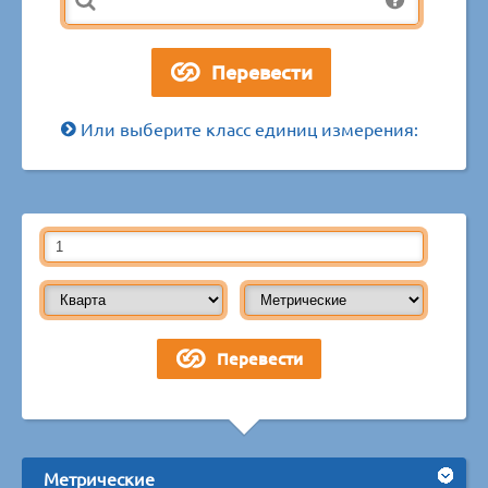
Или выберите класс единиц измерения:
Метрические