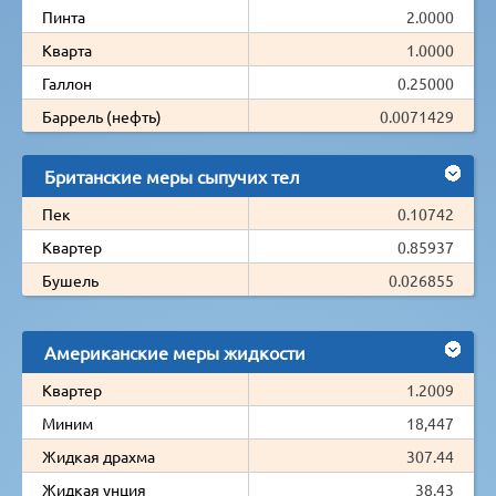
Пинта
2.0000
Кварта
1.0000
Галлон
0.25000
Баррель (нефть)
0.0071429
Британские меры сыпучих тел
Пек
0.10742
Квартер
0.85937
Бушель
0.026855
Американские меры жидкости
Квартер
1.2009
Миним
18,447
Жидкая драхма
307.44
Жидкая унция
38.43