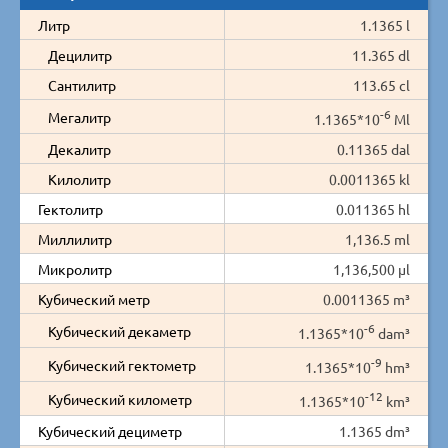
Литр
1.1365 l
Децилитр
11.365 dl
Сантилитр
113.65 cl
-6
Мегалитр
1.1365*10
Ml
Декалитр
0.11365 dal
Килолитр
0.0011365 kl
Гектолитр
0.011365 hl
Миллилитр
1,136.5 ml
Микролитр
1,136,500 µl
Кубический метр
0.0011365 m³
-6
Кубический декаметр
1.1365*10
dam³
-9
Кубический гектометр
1.1365*10
hm³
-12
Кубический километр
1.1365*10
km³
Кубический дециметр
1.1365 dm³