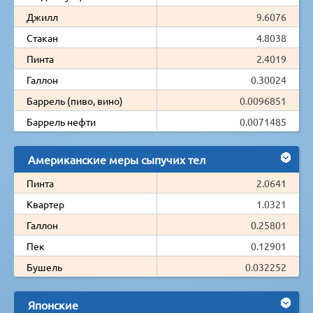
Джилл
9.6076
Стакан
4.8038
Пинта
2.4019
Галлон
0.30024
Баррель (пиво, вино)
0.0096851
Баррель нефти
0.0071485
Американские меры сыпучих тел
Пинта
2.0641
Квартер
1.0321
Галлон
0.25801
Пек
0.12901
Бушель
0.032252
Японские