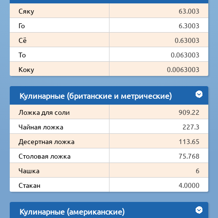
Сяку
63.003
Го
6.3003
Сё
0.63003
То
0.063003
Коку
0.0063003
Кулинарные (британские и метрические)
Ложка для соли
909.22
Чайная ложка
227.3
Десертная ложка
113.65
Столовая ложка
75.768
Чашка
6
Стакан
4.0000
Кулинарные (американские)