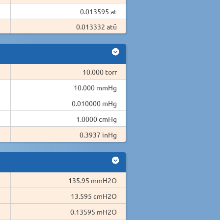
0.013595 at
0.013332 atü
10.000 torr
10.000 mmHg
0.010000 mHg
1.0000 cmHg
0.3937 inHg
135.95 mmH2O
13.595 cmH2O
0.13595 mH2O