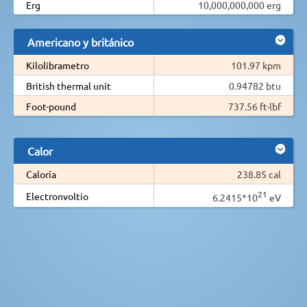
Erg
10,000,000,000 erg
Americano y británico
Kilolibrametro
101.97 kpm
British thermal unit
0.94782 btu
Foot-pound
737.56 ft·lbf
Calor
Caloría
238.85 cal
21
Electronvoltio
6.2415*10
eV