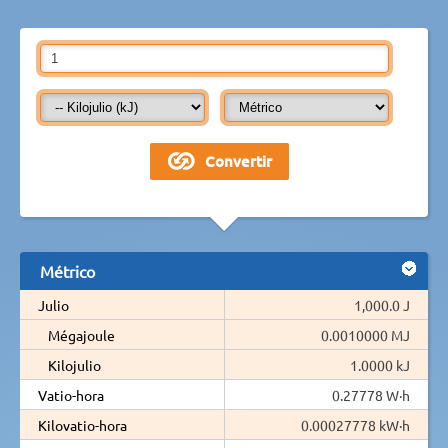
Métrico
Julio
1,000.0 J
Mégajoule
0.0010000 MJ
Kilojulio
1.0000 kJ
Vatio-hora
0.27778 W·h
Kilovatio-hora
0.00027778 kW·h