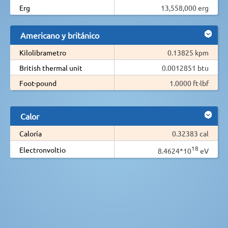
Erg
13,558,000 erg
Americano y británico
Kilolibrametro
0.13825 kpm
British thermal unit
0.0012851 btu
Foot-pound
1.0000 ft·lbf
Calor
Caloría
0.32383 cal
18
Electronvoltio
8.4624*10
eV