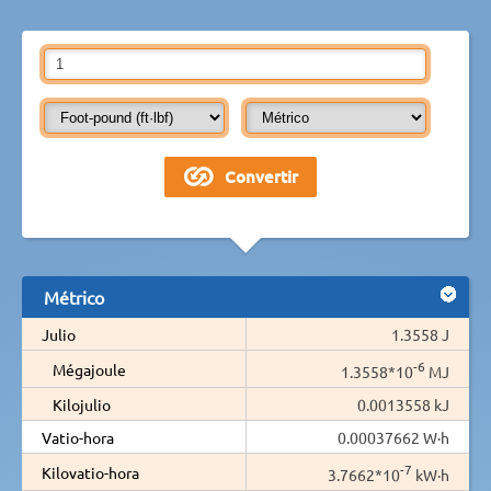
Métrico
Julio
1.3558 J
-6
Mégajoule
1.3558*10
MJ
Kilojulio
0.0013558 kJ
Vatio-hora
0.00037662 W·h
-7
Kilovatio-hora
3.7662*10
kW·h