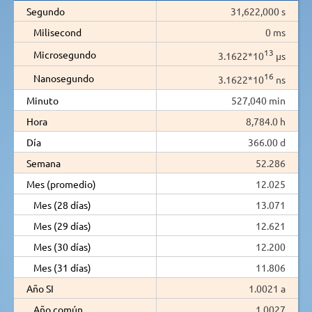
Segundo
31,622,000 s
Milisecond
0 ms
13
Microsegundo
3.1622*10
µs
16
Nanosegundo
3.1622*10
ns
Minuto
527,040 min
Hora
8,784.0 h
Día
366.00 d
Semana
52.286
Mes (promedio)
12.025
Mes (28 días)
13.071
Mes (29 días)
12.621
Mes (30 días)
12.200
Mes (31 días)
11.806
Año SI
1.0021 a
Año común
1.0027