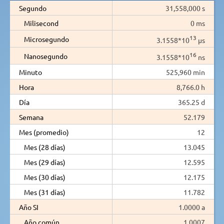
Segundo
31,558,000 s
Milisecond
0 ms
13
Microsegundo
3.1558*10
µs
16
Nanosegundo
3.1558*10
ns
Minuto
525,960 min
Hora
8,766.0 h
Día
365.25 d
Semana
52.179
Mes (promedio)
12
Mes (28 días)
13.045
Mes (29 días)
12.595
Mes (30 días)
12.175
Mes (31 días)
11.782
Año SI
1.0000 a
Año común
1.0007