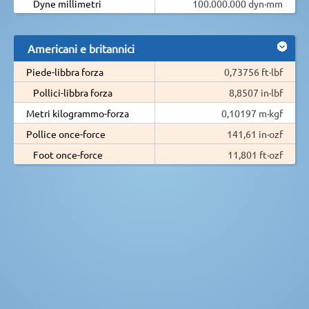
Dyne millimetri
100.000.000 dyn·mm
Americani e britannici
Piede-libbra forza
0,73756 ft·lbf
Pollici-libbra forza
8,8507 in·lbf
Metri kilogrammo-forza
0,10197 m·kgf
Pollice once-force
141,61 in·ozf
Foot once-force
11,801 ft·ozf