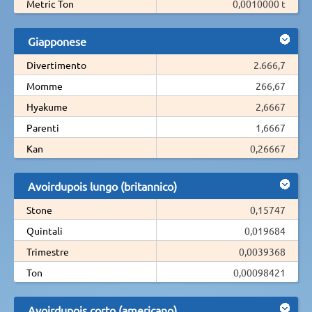
Metric Ton
0,0010000 t
Giapponese
Divertimento
2.666,7
Momme
266,67
Hyakume
2,6667
Parenti
1,6667
Kan
0,26667
Avoirdupois lungo (britannico)
Stone
0,15747
Quintali
0,019684
Trimestre
0,0039368
Ton
0,00098421
Avoirdupois corto (americano)