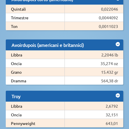
Quintali
0,022046
Trimestre
0,0044092
Ton
0,0011023
Avoirdupois (americani e britannici)
Libbra
2,2046 lb
Oncia
35,274 oz
Grano
15.432 gr
Dramma
564,38 dr
Troy
Libbra
2,6792
Oncia
32,151
Pennyweight
643,01