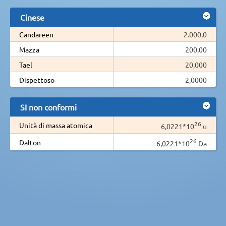
Cinese
Candareen
2.000,0
Mazza
200,00
Tael
20,000
Dispettoso
2,0000
SI non conformi
26
Unità di massa atomica
6,0221*10
u
26
Dalton
6,0221*10
Da