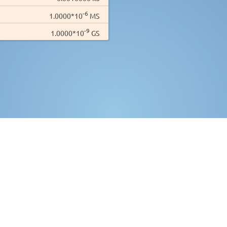
-6
1.0000*10
MS
-9
1.0000*10
GS