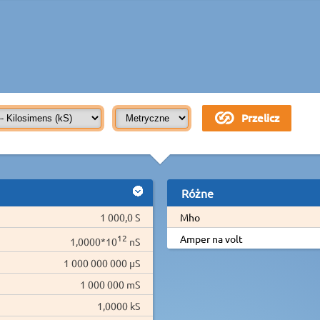
Różne
1 000,0 S
Mho
12
Amper na volt
1,0000*10
nS
1 000 000 000 µS
1 000 000 mS
1,0000 kS