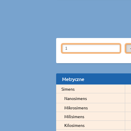
Metryczne
Simens
Nanosimens
Mikrosimens
Milisimens
Kilosimens