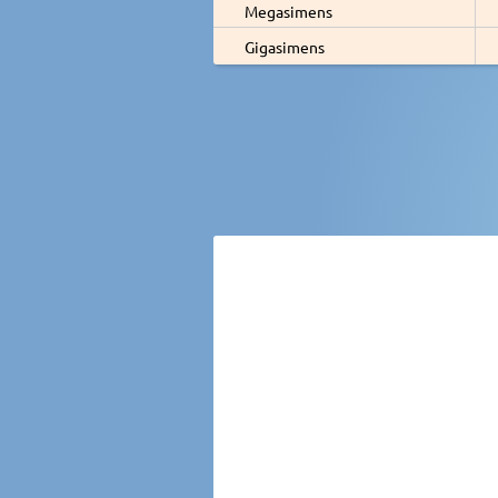
Megasimens
Gigasimens