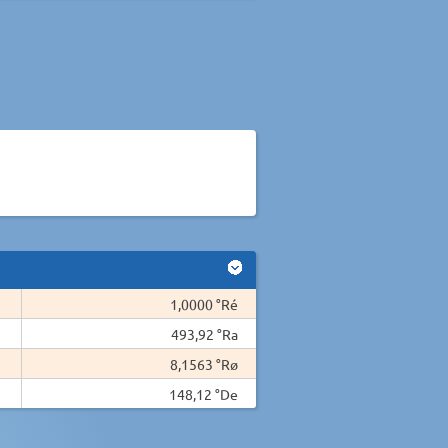
1,0000 °Ré
493,92 °Ra
8,1563 °Rø
148,12 °De