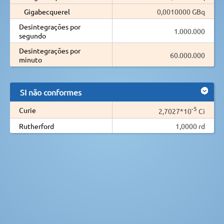
Gigabecquerel
0,0010000 GBq
Desintegrações por
1.000.000
segundo
Desintegrações por
60.000.000
minuto
SI não conformes
-5
Curie
2,7027*10
Ci
Rutherford
1,0000 rd