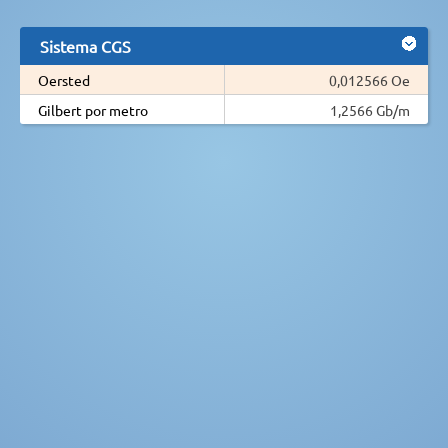
Sistema CGS
Oersted
0,012566 Oe
Gilbert por metro
1,2566 Gb/m