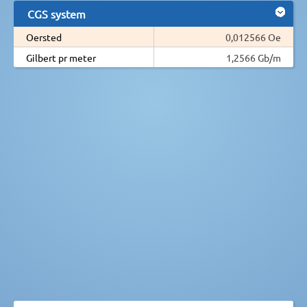
CGS system
Oersted
0,012566 Oe
Gilbert pr meter
1,2566 Gb/m