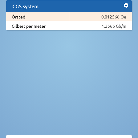
CGS system
Örsted
0,012566 Oe
Gilbert per meter
1,2566 Gb/m