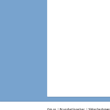
Om os
|
Brugsbetingelser
|
Sikkerhedsmæss