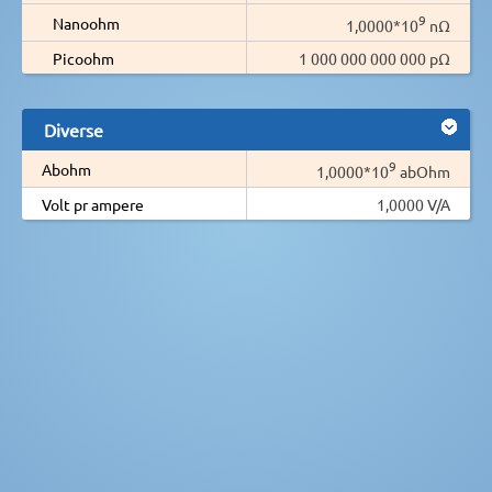
9
Nanoohm
1,0000*10
nΩ
Picoohm
1 000 000 000 000 pΩ
Diverse
9
Abohm
1,0000*10
abOhm
Volt pr ampere
1,0000 V/A