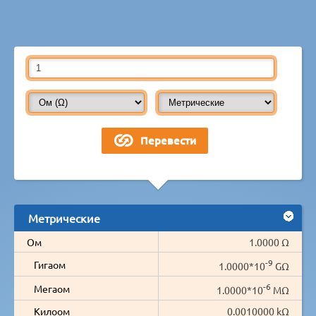
Метрические
Ом
1.0000 Ω
-9
Гигаом
1.0000*10
GΩ
-6
Мегаом
1.0000*10
MΩ
Килоом
0.0010000 kΩ