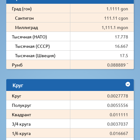
Град (гон)
1.1111 gon
Сантигон
111.11 cgon
Миллиград
1,111.1 mgon
Тысячная (НАТО)
17.778
Тысячная (СССР)
16.667
Тысячная (Швеция)
17.5
Румб
0.088889 ¯
Круг
Круг
0.0027778
Полукруг
0.0055556
Квадрант
0.011111
3/4 круга
0.0037037
1/6 круга
0.016667