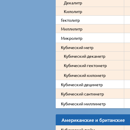
Декалитр
Килолитр
Гектолитр
Миллилитр
Микролитр
Кубический метр
Кубический декаметр
Кубический гектометр
Кубический километр
Кубический дециметр
Кубический сантиметр
Кубический миллиметр
Американские и британские
Кубический дюйм