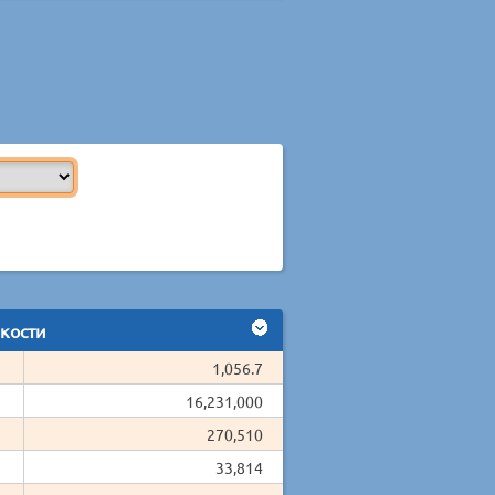
кости
1,056.7
16,231,000
270,510
33,814