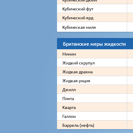
Кубический фут
Кубический ярд
Кубическая миля
Британские меры жидкости
Миним
Жидкий скрупул
Жидкая драхма
Жидкая унция
Джилл
Пинта
Кварта
Галлон
Баррель (нефть)