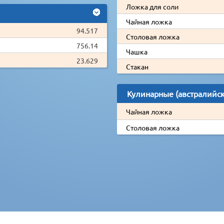
Ложка для соли
Чайная ложка
94.517
Столовая ложка
756.14
Чашка
23.629
Стакан
Кулинарные (австралийс
Чайная ложка
Столовая ложка