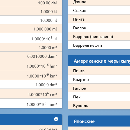
Джилл
100.00 dal
Стакан
1.0000 kl
Пинта
10.000 hl
Галлон
1,000,000 ml
Баррель (пиво, вино)
9
1.0000*10
µl
Баррель нефти
1.0000 m³
0.0010000 dam³
Американские меры сыпу
-6
1.0000*10
hm³
Пинта
-9
1.0000*10
km³
Квартер
1,000.0 dm³
Галлон
6
1.0000*10
cm³
Пек
9
1.0000*10
mm³
Бушель
Японские
61,024 in³