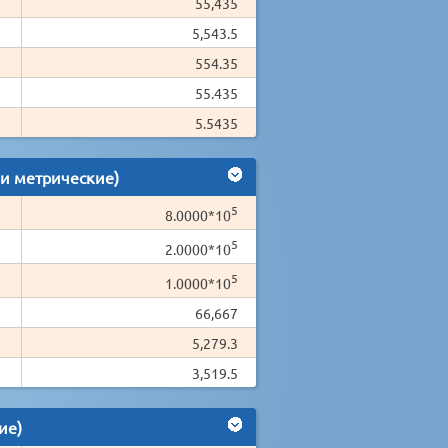
55,435
5,543.5
554.35
55.435
5.5435
 и метрические)
5
8.0000*10
5
2.0000*10
5
1.0000*10
66,667
5,279.3
3,519.5
ие)