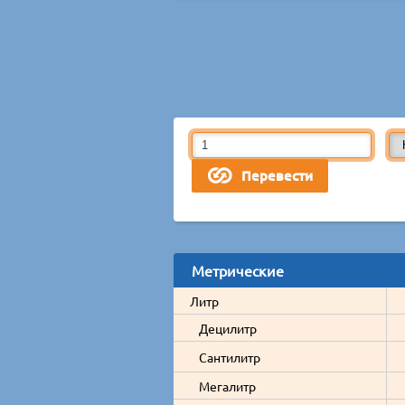
Метрические
Литр
Децилитр
Сантилитр
Мегалитр