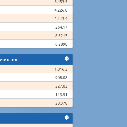
8,453.5
4,226.8
2,113.4
264.17
8.5217
6.2898
чих тел
1,816.2
908.08
227.02
113.51
28.378