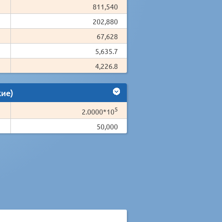
811,540
202,880
67,628
5,635.7
4,226.8
кие)
5
2.0000*10
50,000