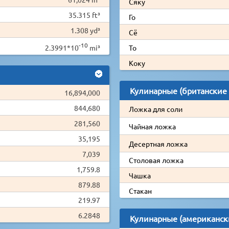
Сяку
35.315 ft³
Го
1.308 yd³
Сё
-10
2.3991*10
mi³
То
Коку
Кулинарные (британские
16,894,000
844,680
Ложка для соли
281,560
Чайная ложка
35,195
Десертная ложка
7,039
Столовая ложка
1,759.8
Чашка
879.88
Стакан
219.97
6.2848
Кулинарные (американск