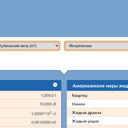
Американские меры жид
1,000.0 l
Квартер
10,000 dl
Миним
5
Жидкая драхма
1.0000*10
cl
Жидкая унция
0.0010000 Ml