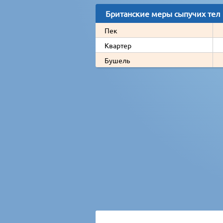
Британские меры сыпучих тел
Пек
Квартер
Бушель