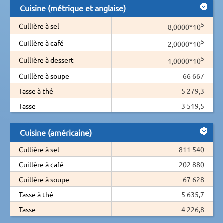
Cuisine (métrique et anglaise)
5
Cullière à sel
8,0000*10
5
Cuillère à café
2,0000*10
5
Cullière à dessert
1,0000*10
Cuillère à soupe
66 667
Tasse à thé
5 279,3
Tasse
3 519,5
Cuisine (américaine)
Cullière à sel
811 540
Cuillère à café
202 880
Cuillère à soupe
67 628
Tasse à thé
5 635,7
Tasse
4 226,8