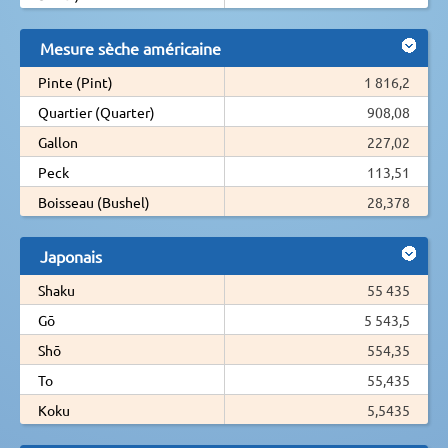
Mesure sèche américaine
Pinte (Pint)
1 816,2
Quartier (Quarter)
908,08
Gallon
227,02
Peck
113,51
Boisseau (Bushel)
28,378
Japonais
Shaku
55 435
Gō
5 543,5
Shō
554,35
To
55,435
Koku
5,5435