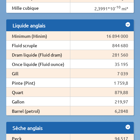
-10
Mille cubique
2,3991*10
mi³
Liquide anglais
Minimum (Minim)
16 894 000
Fluid scruple
844 680
Dram liquide (Fluid dram)
281 560
Once liquide (Fluid ounce)
35 195
Gill
7 039
Pinte (Pint)
1 759,8
Quart
879,88
Gallon
219,97
Barrel (petrol)
6,2848
Sèche anglais
Peck
94,517