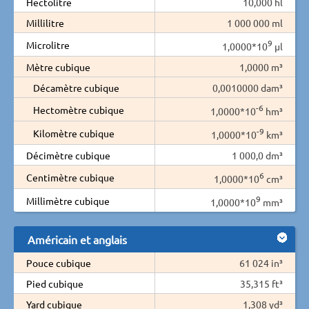
Hectolitre
10,000 hl
Millilitre
1 000 000 ml
9
Microlitre
1,0000*10
µl
Mètre cubique
1,0000 m³
Décamètre cubique
0,0010000 dam³
-6
Hectomètre cubique
1,0000*10
hm³
-9
Kilomètre cubique
1,0000*10
km³
Décimètre cubique
1 000,0 dm³
6
Centimètre cubique
1,0000*10
cm³
9
Millimètre cubique
1,0000*10
mm³
Américain et anglais
Pouce cubique
61 024 in³
Pied cubique
35,315 ft³
Yard cubique
1,308 yd³