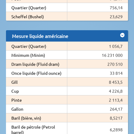
Quartier (Quarter)
756,14
Scheffel (Bushel)
23,629
Mesure liquide américaine
Quartier (Quarter)
1 056,7
Minimum (Minim)
16 231 000
Dram liquide (Fluid dram)
270 510
Once liquide (Fluid ounce)
33 814
Gill
8 453,5
Cup
4 226,8
Pinte
2 113,4
Gallon
264,17
Baril (bière, vin)
8,5217
Baril de pétrole (Petrol
6,2898
barrel)