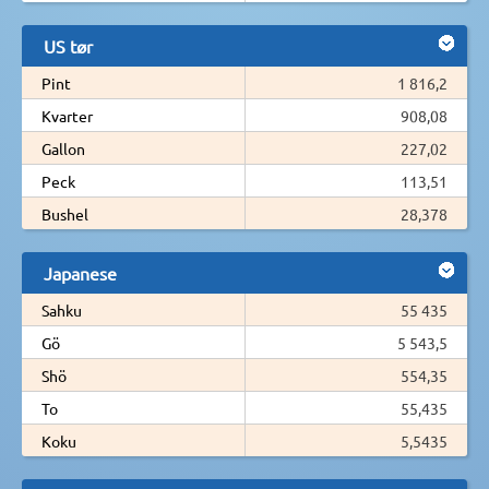
US tør
Pint
1 816,2
Kvarter
908,08
Gallon
227,02
Peck
113,51
Bushel
28,378
Japanese
Sahku
55 435
Gö
5 543,5
Shö
554,35
To
55,435
Koku
5,5435