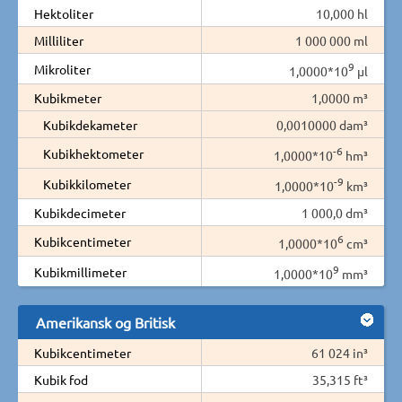
Hektoliter
10,000 hl
Milliliter
1 000 000 ml
9
Mikroliter
1,0000*10
µl
Kubikmeter
1,0000 m³
Kubikdekameter
0,0010000 dam³
-6
Kubikhektometer
1,0000*10
hm³
-9
Kubikkilometer
1,0000*10
km³
Kubikdecimeter
1 000,0 dm³
6
Kubikcentimeter
1,0000*10
cm³
9
Kubikmillimeter
1,0000*10
mm³
Amerikansk og Britisk
Kubikcentimeter
61 024 in³
Kubik fod
35,315 ft³