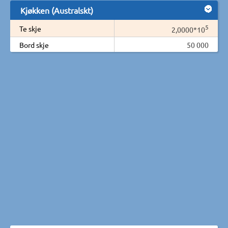
Kjøkken (Australskt)
5
Te skje
2,0000*10
Bord skje
50 000