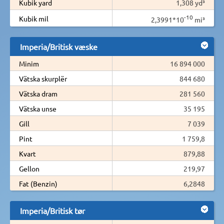
Kubik yard
1,308 yd³
-10
Kubik mil
2,3991*10
mi³
Imperia/Britisk væske
Minim
16 894 000
Vätska skurplër
844 680
Vätska dram
281 560
Vätska unse
35 195
Gill
7 039
Pint
1 759,8
Kvart
879,88
Gellon
219,97
Fat (Benzin)
6,2848
Imperia/Britisk tør