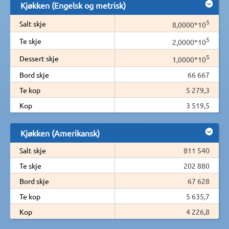
Kjøkken (Engelsk og metrisk)
5
Salt skje
8,0000*10
5
Te skje
2,0000*10
5
Dessert skje
1,0000*10
Bord skje
66 667
Te kop
5 279,3
Kop
3 519,5
Kjøkken (Amerikansk)
Salt skje
811 540
Te skje
202 880
Bord skje
67 628
Te kop
5 635,7
Kop
4 226,8