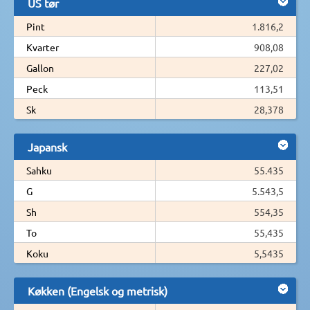
US tør
Pint
1.816,2
Kvarter
908,08
Gallon
227,02
Peck
113,51
Sk
28,378
Japansk
Sahku
55.435
G
5.543,5
Sh
554,35
To
55,435
Koku
5,5435
Køkken (Engelsk og metrisk)