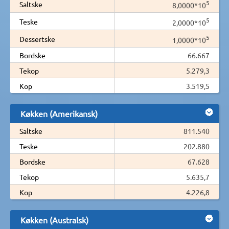
5
Saltske
8,0000*10
5
Teske
2,0000*10
5
Dessertske
1,0000*10
Bordske
66.667
Tekop
5.279,3
Kop
3.519,5
Køkken (Amerikansk)
Saltske
811.540
Teske
202.880
Bordske
67.628
Tekop
5.635,7
Kop
4.226,8
Køkken (Australsk)