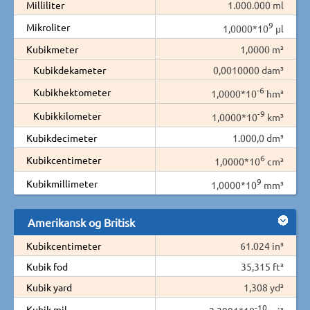
Milliliter
1.000.000 ml
9
Mikroliter
1,0000*10
µl
Kubikmeter
1,0000 m³
Kubikdekameter
0,0010000 dam³
-6
Kubikhektometer
1,0000*10
hm³
-9
Kubikkilometer
1,0000*10
km³
Kubikdecimeter
1.000,0 dm³
6
Kubikcentimeter
1,0000*10
cm³
9
Kubikmillimeter
1,0000*10
mm³
Amerikansk og Britisk
Kubikcentimeter
61.024 in³
Kubik fod
35,315 ft³
Kubik yard
1,308 yd³
-10
Kubik mil