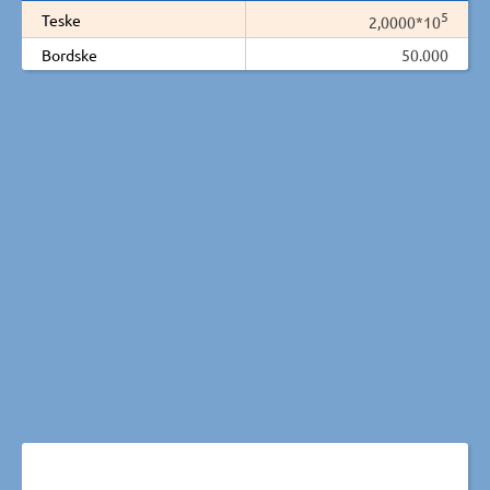
5
Teske
2,0000*10
Bordske
50.000