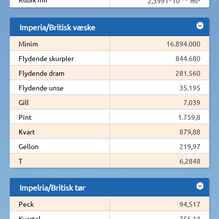
2,3991*10
mi³
Imperia/Britisk væske
Minim
16.894.000
Flydende skurpler
844.680
Flydende dram
281.560
Flydende unse
35.195
Gill
7.039
Pint
1.759,8
Kvart
879,88
Gellon
219,97
T
6,2848
Impelria/Britisk tør
Peck
94,517
Kvartal
756,14