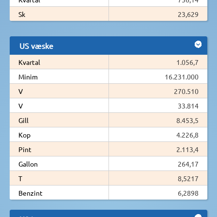
Sk
23,629
US væske
Kvartal
1.056,7
Minim
16.231.000
V
270.510
V
33.814
Gill
8.453,5
Kop
4.226,8
Pint
2.113,4
Gallon
264,17
T
8,5217
Benzint
6,2898