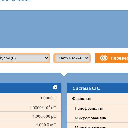
Система СГС
1.0000 C
Франклин
9
1.0000*10
nC
Нанофранклин
1,000,000 µC
Микрофранклин
1,000.0 mC
Миллифранклин