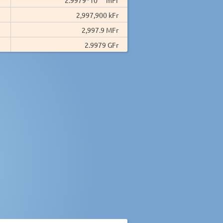
2,997,900 kFr
2,997.9 MFr
2.9979 GFr