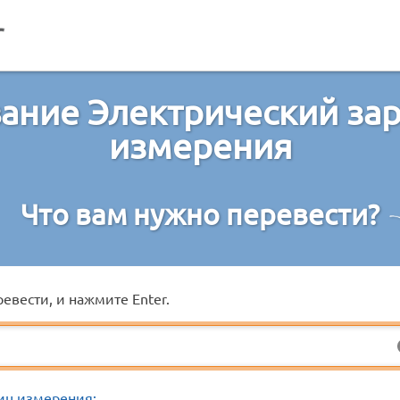
ание Электрический за
измерения
Что вам нужно перевести?
евести, и нажмите Enter.
иц измерения: