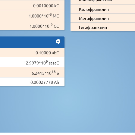
0.0010000 kC
Килофранклин
-6
1.0000*10
MC
Мегафранклин
-9
1.0000*10
GC
Гигафранклин
0.10000 abC
9
2.9979*10
statC
18
6.2415*10
e
0.00027778 Ah