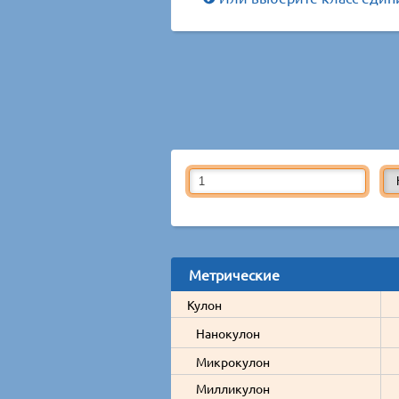
Метрические
Кулон
Нанокулон
Микрокулон
Милликулон