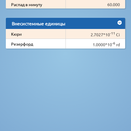
Распад в минуту
60.000
Внесистемные единицы
-11
Кюри
2.7027*10
Ci
-6
Резерфорд
1.0000*10
rd