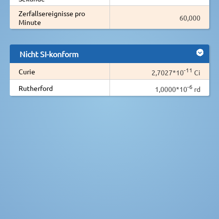
Zerfallsereignisse pro
60,000
Minute
Nicht SI-konform
-11
Curie
2,7027*10
Ci
-6
Rutherford
1,0000*10
rd