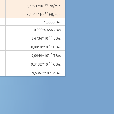
-14
5,3291*10
PB/min
-17
5,2042*10
EB/min
1,0000 B/s
0,00097656 kB/s
-19
8,6736*10
EB/s
-16
8,8818*10
PB/s
-13
9,0949*10
TB/s
-10
9,3132*10
GB/s
-7
9,5367*10
MB/s