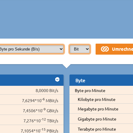
Byte
8,0000 Bit/s
Byte pro Minute
-6
Kilobyte pro Minute
7,6294*10
MBit/s
Megabyte pro Minute
-9
7,4506*10
GBit/s
Gigabyte pro Minute
-12
7,276*10
TBit/s
Terabyte pro Minute
-15
7,1054*10
PBit/s