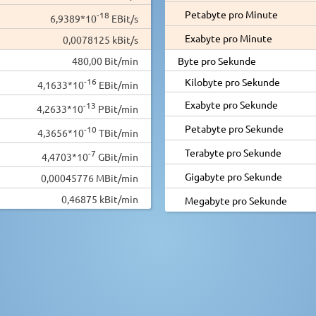
Petabyte pro Minute
-18
6,9389*10
EBit/s
Exabyte pro Minute
0,0078125 kBit/s
480,00 Bit/min
Byte pro Sekunde
-16
Kilobyte pro Sekunde
4,1633*10
EBit/min
Exabyte pro Sekunde
-13
4,2633*10
PBit/min
Petabyte pro Sekunde
-10
4,3656*10
TBit/min
Terabyte pro Sekunde
-7
4,4703*10
GBit/min
Gigabyte pro Sekunde
0,00045776 MBit/min
0,46875 kBit/min
Megabyte pro Sekunde