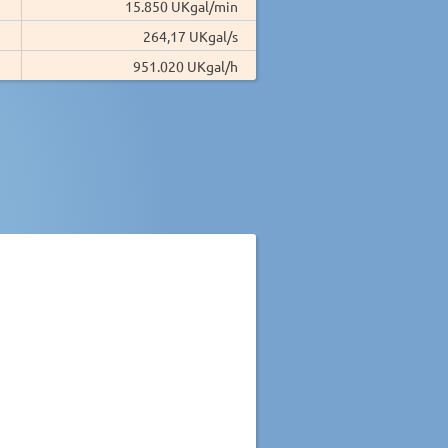
15.850 UKgal/min
264,17 UKgal/s
951.020 UKgal/h