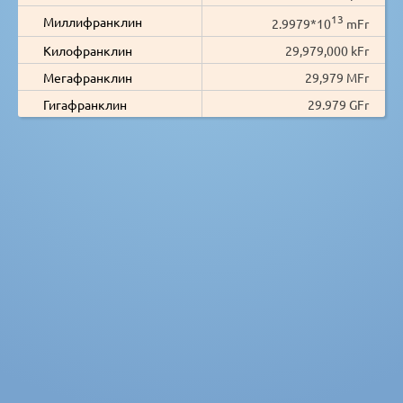
13
Миллифранклин
2.9979*10
mFr
Килофранклин
29,979,000 kFr
Мегафранклин
29,979 MFr
Гигафранклин
29.979 GFr