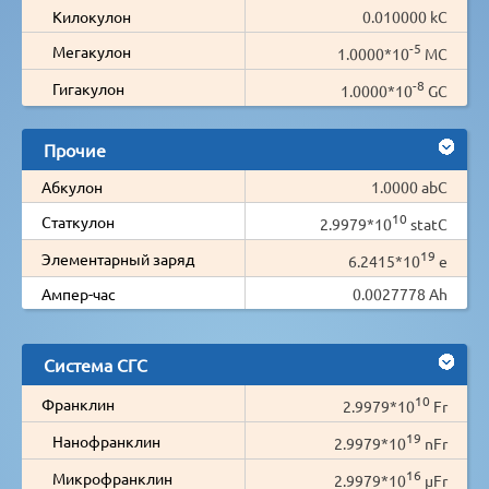
Килокулон
0.010000 kC
-5
Мегакулон
1.0000*10
MC
-8
Гигакулон
1.0000*10
GC
Прочие
Абкулон
1.0000 abC
10
Статкулон
2.9979*10
statC
19
Элементарный заряд
6.2415*10
e
Ампер-час
0.0027778 Ah
Система СГС
10
Франклин
2.9979*10
Fr
19
Нанофранклин
2.9979*10
nFr
16
Микрофранклин
2.9979*10
µFr