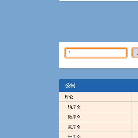
公制
库仑
纳库仑
微库仑
毫库仑
千库仑