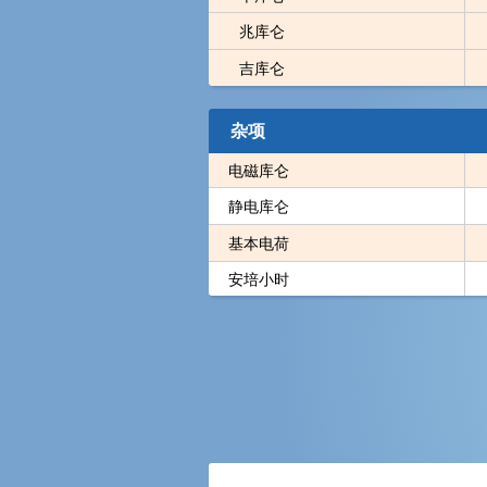
兆库仑
吉库仑
杂项
电磁库仑
静电库仑
基本电荷
安培小时