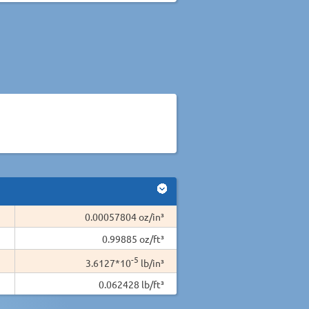
0.00057804 oz/in³
0.99885 oz/ft³
-5
3.6127*10
lb/in³
0.062428 lb/ft³