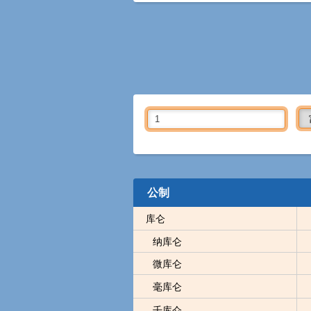
公制
库仑
纳库仑
微库仑
毫库仑
千库仑