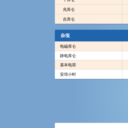
兆库仑
吉库仑
杂项
电磁库仑
静电库仑
基本电荷
安培小时