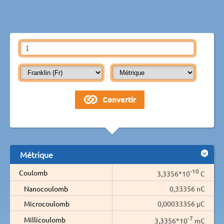
Métrique
-10
Coulomb
3,3356*10
C
Nanocoulomb
0,33356 nC
Microcoulomb
0,00033356 µC
-7
Millicoulomb
3,3356*10
mC