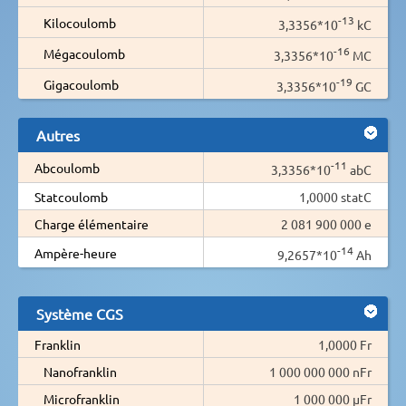
-13
Kilocoulomb
3,3356*10
kC
-16
Mégacoulomb
3,3356*10
MC
-19
Gigacoulomb
3,3356*10
GC
Autres
-11
Abcoulomb
3,3356*10
abC
Statcoulomb
1,0000 statC
Charge élémentaire
2 081 900 000 e
-14
Ampère-heure
9,2657*10
Ah
Système CGS
Franklin
1,0000 Fr
Nanofranklin
1 000 000 000 nFr
Microfranklin
1 000 000 µFr