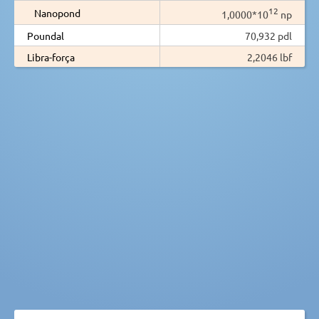
12
Nanopond
1,0000*10
np
Poundal
70,932 pdl
Libra-força
2,2046 lbf