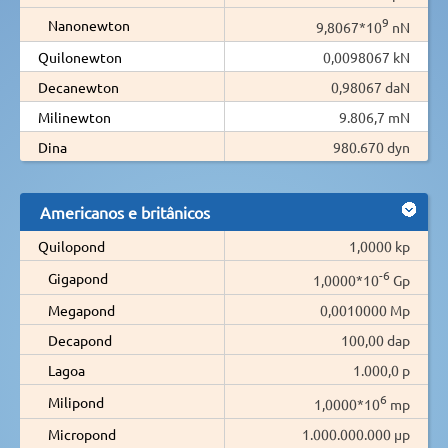
9
Nanonewton
9,8067*10
nN
Quilonewton
0,0098067 kN
Decanewton
0,98067 daN
Milinewton
9.806,7 mN
Dina
980.670 dyn
Americanos e britânicos
Quilopond
1,0000 kp
-6
Gigapond
1,0000*10
Gp
Megapond
0,0010000 Mp
Decapond
100,00 dap
Lagoa
1.000,0 p
6
Milipond
1,0000*10
mp
Micropond
1.000.000.000 µp