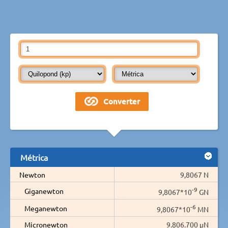
Métrica
Newton
9,8067 N
-9
Giganewton
9,8067*10
GN
-6
Meganewton
9,8067*10
MN
Micronewton
9.806.700 µN