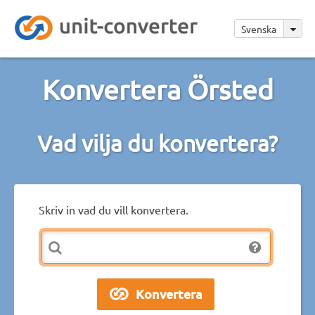
Svenska
Konvertera Örsted
Vad vilja du konvertera?
Skriv in vad du vill konvertera.