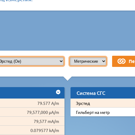
Система СГС
79.577 A/m
Эрстед
79,577,000 µA/m
Гильберт на метр
79,577 mA/m
0.079577 kA/m