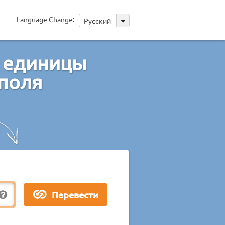
Language Change:
Русский
е единицы
поля