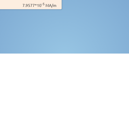
-5
7.9577*10
MA/m