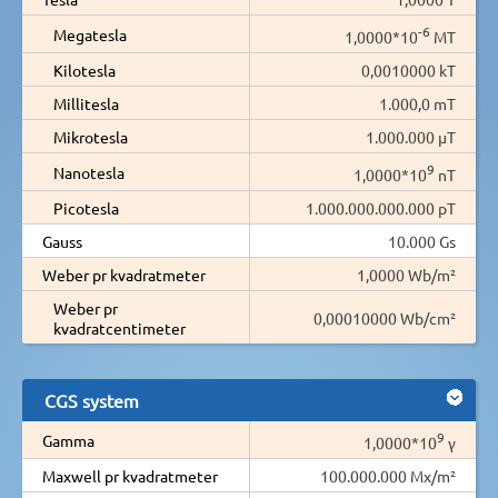
-6
Megatesla
1,0000*10
MT
Kilotesla
0,0010000 kT
Millitesla
1.000,0 mT
Mikrotesla
1.000.000 µT
9
Nanotesla
1,0000*10
nT
Picotesla
1.000.000.000.000 pT
Gauss
10.000 Gs
Weber pr kvadratmeter
1,0000 Wb/m²
Weber pr
0,00010000 Wb/cm²
kvadratcentimeter
CGS system
9
Gamma
1,0000*10
γ
Maxwell pr kvadratmeter
100.000.000 Mx/m²