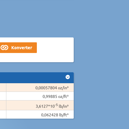
0,00057804 oz/in³
0,99885 oz/ft³
-5
3,6127*10
lb/in³
0,062428 lb/ft³