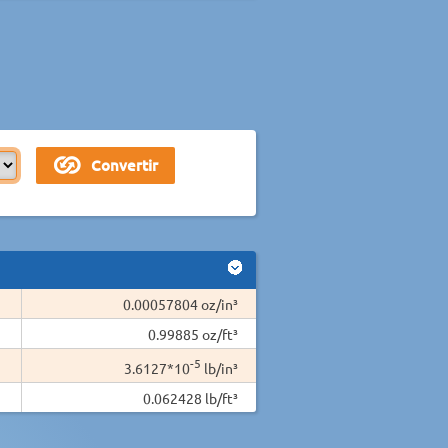
0.00057804 oz/in³
0.99885 oz/ft³
-5
3.6127*10
lb/in³
0.062428 lb/ft³