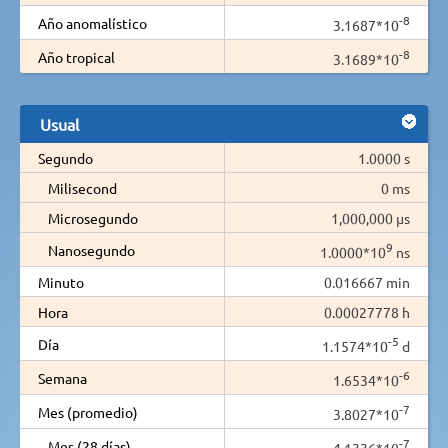
-8
Año anomalístico
3.1687*10
-8
Año tropical
3.1689*10
Usual
Segundo
1.0000 s
Milisecond
0 ms
Microsegundo
1,000,000 µs
9
Nanosegundo
1.0000*10
ns
Minuto
0.016667 min
Hora
0.00027778 h
-5
Día
1.1574*10
d
-6
Semana
1.6534*10
-7
Mes (promedio)
3.8027*10
-7
Mes (28 días)
4.1336*10