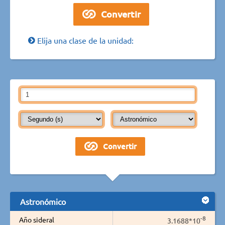
Elija una clase de la unidad:
Astronómico
-8
Año sideral
3.1688*10