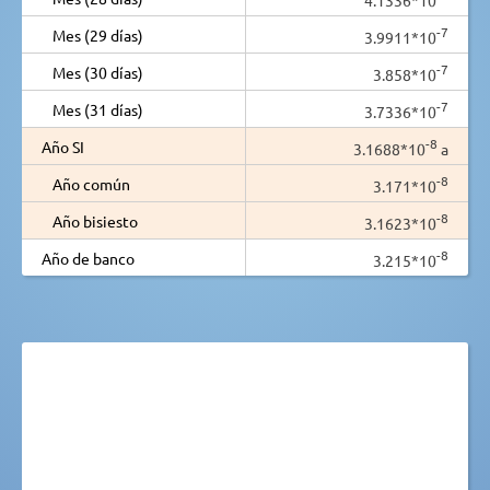
-7
Mes (29 días)
3.9911*10
-7
Mes (30 días)
3.858*10
-7
Mes (31 días)
3.7336*10
-8
Año SI
3.1688*10
a
-8
Año común
3.171*10
-8
Año bisiesto
3.1623*10
-8
Año de banco
3.215*10